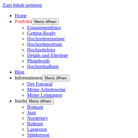
Zum Inhalt springen
Home
Portfolio
Menü öffnen
Engagementfotos
Getting-Ready
Hochzeitsreportage
Hochzeitsportraits
Hochzeitsfeier
Details und Eheringe
Photobooth
Hochzeitsalbum
Blog
Informationen
Menü öffnen
Der Fotograf
Meine Arbeitsweise
Meine Leistungen
Inseln
Menü öffnen
Borkum
Juist
Norderney
Baltrum
Langeoog
Spiekeroog